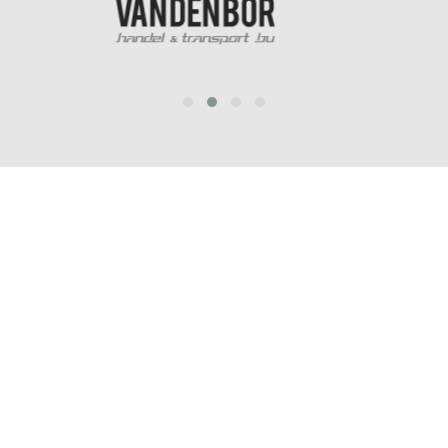
prev
next