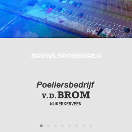
BRONS SPONSOREN
prev
next