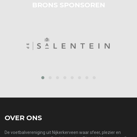
BRONS SPONSOREN
prev
next
OVER ONS
De voetbalvereniging uit Nijkerkerveen waar sfeer, plezier en