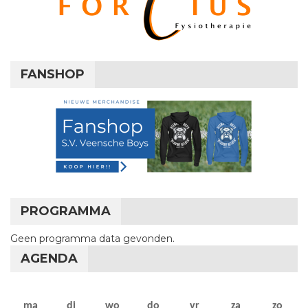
FANSHOP
PROGRAMMA
Geen programma data gevonden.
AGENDA
maandag
dinsdag
woensdag
donderdag
vrijdag
zaterdag
zon
ma
di
wo
do
vr
za
zo