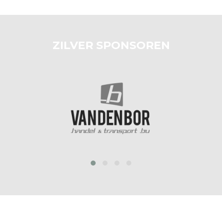
ZILVER SPONSOREN
prev
next