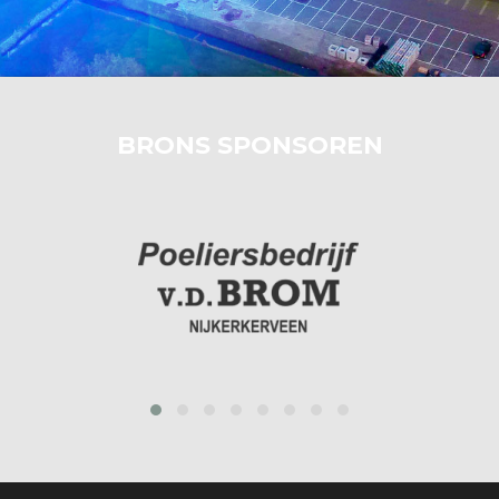
BRONS SPONSOREN
prev
next