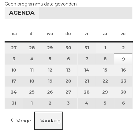
Geen programma data gevonden.
AGENDA
maandag
dinsdag
woensdag
donderdag
vrijdag
zaterdag
zon
ma
di
wo
do
vr
za
zo
27
27 juli 2026
28
28 juli 2026
29
29 juli 2026
30
30 juli 2026
31
31 juli 2026
1
1 augustus 2
2
2 au
3
3 augustus 2026
4
4 augustus 2026
5
5 augustus 2026
6
6 augustus 2026
7
7 augustus 2026
8
8 augustus 
9
9 au
10
10 augustus 2026
11
11 augustus 2026
12
12 augustus 2026
13
13 augustus 2026
14
14 augustus 2026
15
15 augustus
16
16 a
17
17 augustus 2026
18
18 augustus 2026
19
19 augustus 2026
20
20 augustus 2026
21
21 augustus 2026
22
22 augustus
23
23 a
24
24 augustus 2026
25
25 augustus 2026
26
26 augustus 2026
27
27 augustus 2026
28
28 augustus 2026
29
29 augustus
30
30 a
31
31 augustus 2026
1
1 september 2026
2
2 september 2026
3
3 september 2026
4
4 september 2026
5
5 september
6
6 se
Vorige
Vandaag