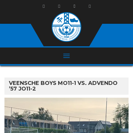
VEENSCHE BOYS MO11-1 VS. ADVENDO
’57 JO11-2