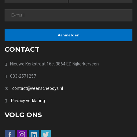
CONTACT
Nieuwe Kerkstraat 16e, 3864 ED Nijkerkerveen
033-2571257
contact@veenscheboys.nl
Privacy verklaring
VOLG ONS