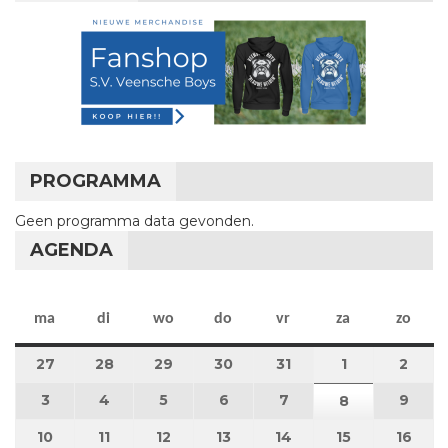
PROGRAMMA
Geen programma data gevonden.
AGENDA
maandag
dinsdag
woensdag
donderdag
vrijdag
zaterdag
zon
ma
di
wo
do
vr
za
zo
27
27 juli 2026
28
28 juli 2026
29
29 juli 2026
30
30 juli 2026
31
31 juli 2026
1
1 augustus 2
2
2 au
3
3 augustus 2026
4
4 augustus 2026
5
5 augustus 2026
6
6 augustus 2026
7
7 augustus 2026
9
9 au
8
8 augustus 
10
10 augustus 2026
11
11 augustus 2026
12
12 augustus 2026
13
13 augustus 2026
14
14 augustus 2026
15
15 augustus
16
16 a