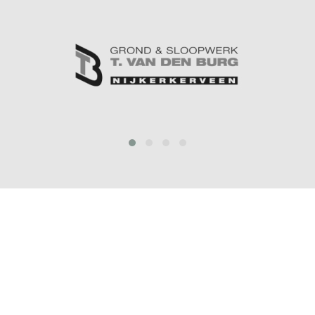
prev
next