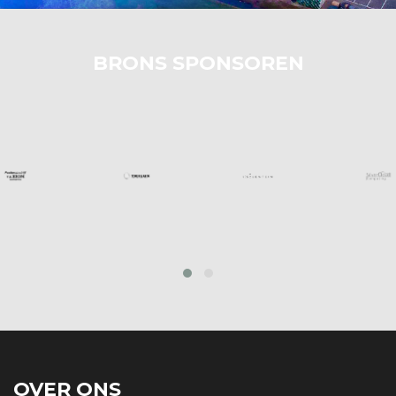
BRONS SPONSOREN
‹
›
OVER ONS