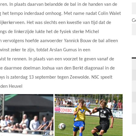
neren. In plaats daarvan belandde de bal in de handen van de
ing het tempo inderdaad omhoog. Met name nadat Colin Walet
G
ijkerkerveen. Het was slechts een kwestie van tijd dat de
gs de linkerzijde lukte het de fysiek sterke Michel
en vervolgens hoefde aanvoerder Yannick Bouw de bal alleen
 winst zeker te zijn, totdat Arslan Gumus in een
t te rennen. In plaats van een voorzet te geven vanaf de
lkte daarmee doelman Joshua van den Berkt diagonaal in de
oys is zaterdag 13 september tegen Zeewolde. NSC speelt
 den Heuvel