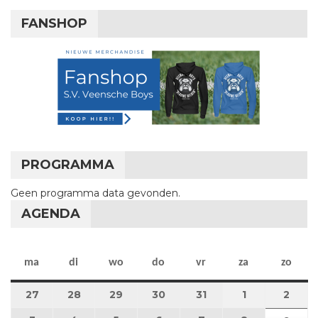
FANSHOP
PROGRAMMA
Geen programma data gevonden.
AGENDA
maandag
dinsdag
woensdag
donderdag
vrijdag
zaterdag
zon
ma
di
wo
do
vr
za
zo
27
27 juli 2026
28
28 juli 2026
29
29 juli 2026
30
30 juli 2026
31
31 juli 2026
1
1 augustus 2
2
2 au