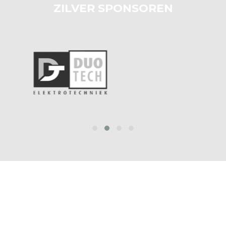
ZILVER SPONSOREN
prev
next