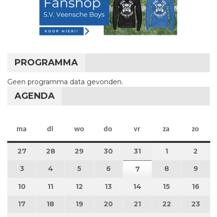
PROGRAMMA
Geen programma data gevonden.
AGENDA
maandag
dinsdag
woensdag
donderdag
vrijdag
zaterdag
zon
ma
di
wo
do
vr
za
zo
27
27 juli 2026
28
28 juli 2026
29
29 juli 2026
30
30 juli 2026
31
31 juli 2026
1
1 augustus 2
2
2 au
3
3 augustus 2026
4
4 augustus 2026
5
5 augustus 2026
6
6 augustus 2026
8
8 augustus 
9
9 au
7
7 augustus 2026
10
10 augustus 2026
11
11 augustus 2026
12
12 augustus 2026
13
13 augustus 2026
14
14 augustus 2026
15
15 augustus
16
16 a
17
17 augustus 2026
18
18 augustus 2026
19
19 augustus 2026
20
20 augustus 2026
21
21 augustus 2026
22
22 augustus
23
23 a