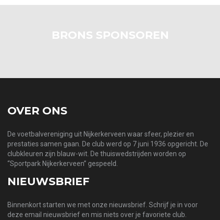
BRONS SPONSOREN
OVER ONS
De voetbalvereniging uit Nijkerkerveen waar sfeer, plezier en
prestaties samen gaan. De club werd op 7 juni 1936 opgericht. De
clubkleuren zijn blauw-wit. De thuiswedstrijden worden op
“Sportpark Nijkerkerveen” gespeeld.
NIEUWSBRIEF
Binnenkort starten we met onze nieuwsbrief. Schrijf je in voor
deze email nieuwsbrief en mis niets over je favoriete club.