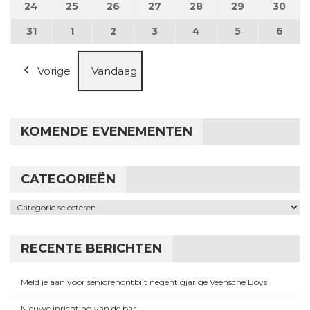
24
24 augustus 2026
25
25 augustus 2026
26
26 augustus 2026
27
27 augustus 2026
28
28 augustus 2026
29
29 augustus
30
30 a
31
31 augustus 2026
1
1 september 2026
2
2 september 2026
3
3 september 2026
4
4 september 2026
5
5 september
6
6 se
Vorige
Vandaag
KOMENDE EVENEMENTEN
CATEGORIEËN
Categorieën
RECENTE BERICHTEN
Meld je aan voor seniorenontbijt negentigjarige Veensche Boys
Nieuwe inrichting van de bar