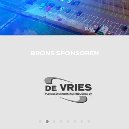
BRONS SPONSOREN
prev
next