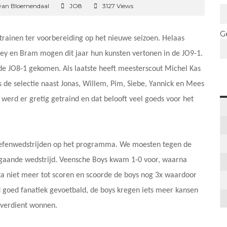
van Bloemendaal
JO8
3127 Views
G
ainen ter voorbereiding op het nieuwe seizoen. Helaas
y en Bram mogen dit jaar hun kunsten vertonen in de JO9-1.
 de JO8-1 gekomen. Als laatste heeft meesterscout Michel Kas
 de selectie naast Jonas, Willem, Pim, Siebe, Yannick en Mees
r werd er gretig getraind en dat belooft veel goeds voor het
oefenwedstrijden op het programma. We moesten tegen de
opgaande wedstrijd. Veensche Boys kwam 1-0 voor, waarna
a niet meer tot scoren en scoorde de boys nog 3x waardoor
 goed fanatiek gevoetbald, de boys kregen iets meer kansen
 verdient wonnen.