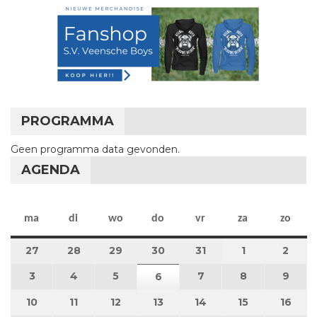
PROGRAMMA
Geen programma data gevonden.
AGENDA
maandag
dinsdag
woensdag
donderdag
vrijdag
zaterdag
zon
ma
di
wo
do
vr
za
zo
27
27 juli 2026
28
28 juli 2026
29
29 juli 2026
30
30 juli 2026
31
31 juli 2026
1
1 augustus 2
2
2 au
3
3 augustus 2026
4
4 augustus 2026
5
5 augustus 2026
7
7 augustus 2026
8
8 augustus 
9
9 au
6
6 augustus 2026
10
10 augustus 2026
11
11 augustus 2026
12
12 augustus 2026
13
13 augustus 2026
14
14 augustus 2026
15
15 augustus
16
16 a