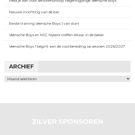
Meld je aan voor seniorenontbijt negentigjarige Veensche Boys
Nieuwe inrichting van de bar
Eerste training Veensche Boys 1 van start
Veensche Boys en NSC Nijkerk treffen elkaar in de beker
Veensche Boys 1 begint aan de voorbereiding op seizoen 2026/2027
ARCHIEF
Archief
ZILVER SPONSOREN