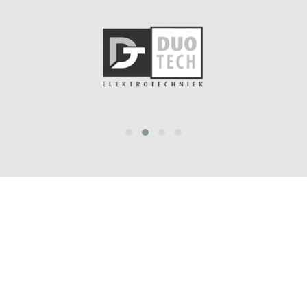
prev
next