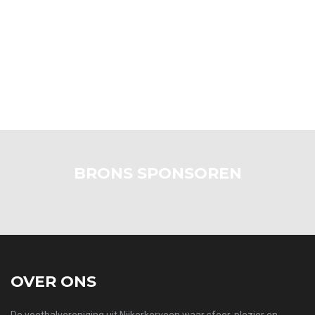
BRONS SPONSOREN
OVER ONS
De voetbalvereniging uit Nijkerkerveen waar sfeer, plezier en