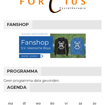
FANSHOP
PROGRAMMA
Geen programma data gevonden.
AGENDA
maandag
dinsdag
woensdag
donderdag
vrijdag
zaterdag
zon
ma
di
wo
do
vr
za
zo