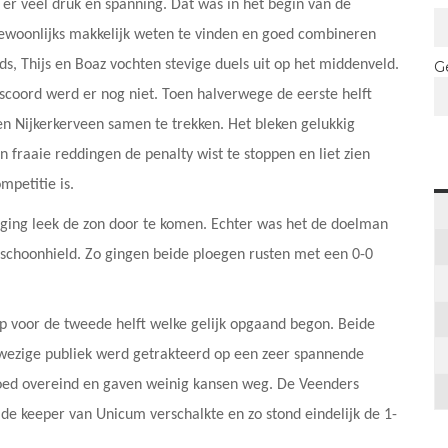
 er veel druk en spanning. Dat was in het begin van de
ewoonlijks makkelijk weten te vinden en goed combineren
ds, Thijs en Boaz vochten stevige duels uit op het middenveld.
G
scoord werd er nog niet. Toen halverwege de eerste helft
n Nijkerkerveen samen te trekken. Het bleken gelukkig
 fraaie reddingen de penalty wist te stoppen en liet zien
petitie is.
p ging leek de zon door te komen. Echter was het de doelman
schoonhield. Zo gingen beide ploegen rusten met een 0-0
 voor de tweede helft welke gelijk opgaand begon. Beide
nwezige publiek werd getrakteerd op een zeer spannende
goed overeind en gaven weinig kansen weg. De Veenders
de keeper van Unicum verschalkte en zo stond eindelijk de 1-