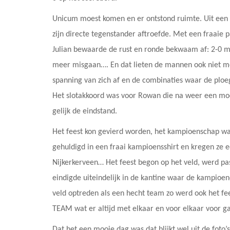
Unicum moest komen en er ontstond ruimte. Uit een 
zijn directe tegenstander aftroefde. Met een fraaie p
Julian bewaarde de rust en ronde bekwaam af: 2-0 me
meer misgaan…. En dat lieten de mannen ook niet m
spanning van zich af en de combinaties waar de plo
Het slotakkoord was voor Rowan die na weer een moo
gelijk de eindstand.
Het feest kon gevierd worden, het kampioenschap w
gehuldigd in een fraai kampioensshirt en kregen ze e
Nijkerkerveen… Het feest begon op het veld, werd pa
eindigde uiteindelijk in de kantine waar de kampio
veld optreden als een hecht team zo werd ook het f
TEAM wat er altijd met elkaar en voor elkaar voor g
Dat het een mooie dag was dat blijkt wel uit de foto’