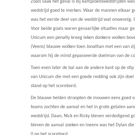
Zoals vaak het geval is bij kampioenswedstrijden was
wedstrijd goed te merken. Waar de mannen elkaar g
was het eerste deel van de wedstrijd wat onwennig. I
Voor beide goals waren gevaarlijke situaties maar ge
Unicum een penalty kreeg leken donkere wolken bove
(Veens) blauwe wolken toen Jonathan met een van zijn
waarom hij de minst gepasseerde doelman van de com
Toen even later de bal aan de andere kant op de sti
van Unicum die met een goede redding ook zijn doel 
stand op het scorebord.
De blauwe helden stroopten de mouwen eens goed op
teams zochten de aanval en het in grote getalen aa
wedstrijd. Daan, Nick en Ricky bleven verdedigend 
bleven de aanval zoeken en ineens was het Dylan die 
0 op het scorebord.