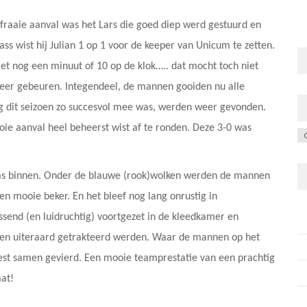
fraaie aanval was het Lars die goed diep werd gestuurd en
ass wist hij Julian 1 op 1 voor de keeper van Unicum te zetten.
t nog een minuut of 10 op de klok….. dat mocht toch niet
eer gebeuren. Integendeel, de mannen gooiden nu alle
eg dit seizoen zo succesvol mee was, werden weer gevonden.
ie aanval heel beheerst wist af te ronden. Deze 3-0 was
C
as binnen. Onder de blauwe (rook)wolken werden de mannen
en mooie beker. En het bleef nog lang onrustig in
ssend (en luidruchtig) voortgezet in de kleedkamer en
enen uiteraard getrakteerd werden. Waar de mannen op het
eest samen gevierd. Een mooie teamprestatie van een prachtig
aat!
s….