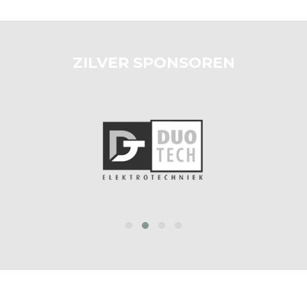
ZILVER SPONSOREN
‹
›