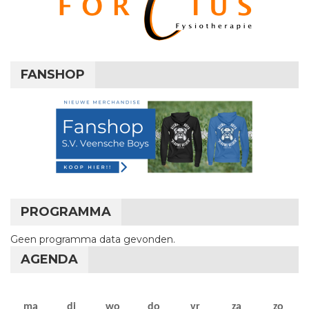
FANSHOP
PROGRAMMA
Geen programma data gevonden.
AGENDA
maandag
dinsdag
woensdag
donderdag
vrijdag
zaterdag
zon
ma
di
wo
do
vr
za
zo