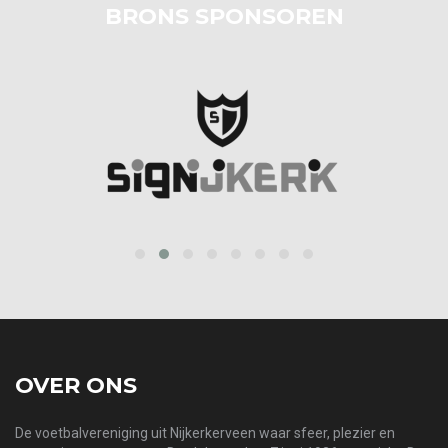
BRONS SPONSOREN
‹
›
OVER ONS
De voetbalvereniging uit Nijkerkerveen waar sfeer, plezier en