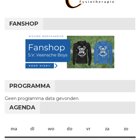
FANSHOP
PROGRAMMA
Geen programma data gevonden.
AGENDA
maandag
dinsdag
woensdag
donderdag
vrijdag
zaterdag
zon
ma
di
wo
do
vr
za
zo