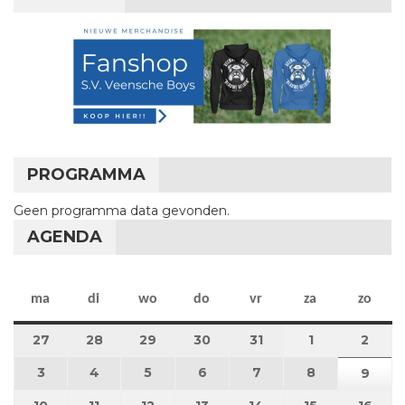
PROGRAMMA
Geen programma data gevonden.
AGENDA
maandag
dinsdag
woensdag
donderdag
vrijdag
zaterdag
zon
ma
di
wo
do
vr
za
zo
27
27 juli 2026
28
28 juli 2026
29
29 juli 2026
30
30 juli 2026
31
31 juli 2026
1
1 augustus 2
2
2 au
3
3 augustus 2026
4
4 augustus 2026
5
5 augustus 2026
6
6 augustus 2026
7
7 augustus 2026
8
8 augustus 
9
9 au