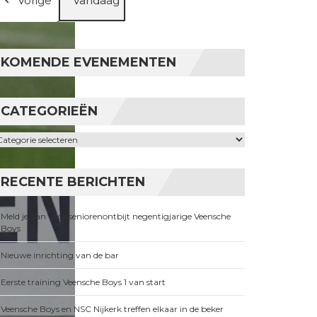
Vorige
Vandaag
KOMENDE EVENEMENTEN
CATEGORIEËN
ategorieën
RECENTE BERICHTEN
Meld je aan voor seniorenontbijt negentigjarige Veensche
Boys
Nieuwe inrichting van de bar
Eerste training Veensche Boys 1 van start
Veensche Boys en NSC Nijkerk treffen elkaar in de beker