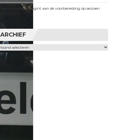
Veensche Boys 1 begint aan de voorbereiding op seizoen
2026/2027
ARCHIEF
chief