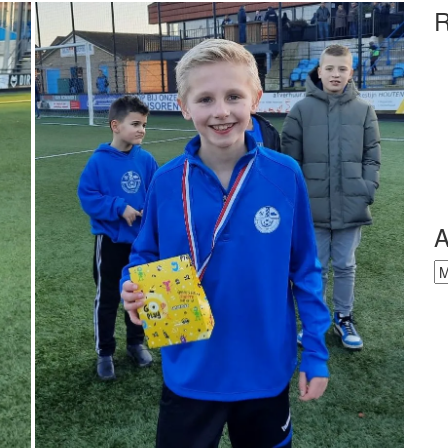
R
A
Ar