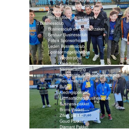
Wasvoorschriften
Embleem en logo's
Historie
Wat te doen bij blessures?
Businessclub
Businessclub en Sponsorzaken
Bestuur Businessclub
Foto’s Sponsorhome
Leden Businessclub
Sponsormogelijkheden
Wedstrijdbal
Kleedkamer
Narrowcasting
Advertentie in de presentatiegids
Reclamebord
Buffet
Kledingsponsor
Lidmaatschap Businessclub
Business pakket
Brons Pakket
Zilver pakket
Goud Pakket
Diamant Pakket