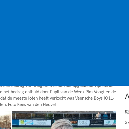
F
P
G
oys een bedrag van welgeteld €6.621,60 opgehaald. Tijdens de
rd het bedrag onthuld door Pupil van de Week Pim Voogt en de
A
m dat de meeste loten heeft verkocht was Veensche Boys JO11-
len. Foto Kees van den Heuvel
m
2