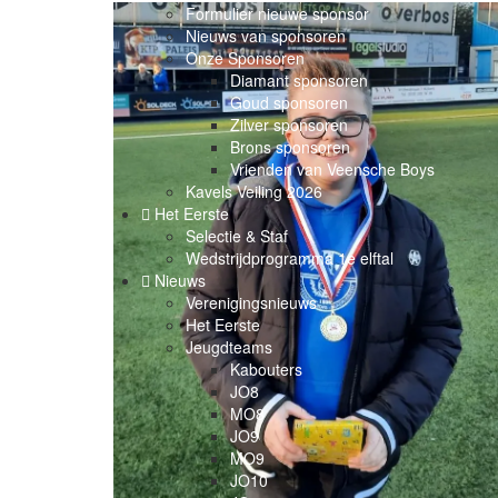
Formulier nieuwe sponsor
Nieuws van sponsoren
Onze Sponsoren
Diamant sponsoren
Goud sponsoren
Zilver sponsoren
Brons sponsoren
Vrienden van Veensche Boys
Kavels Veiling 2026
Het Eerste
Selectie & Staf
Wedstrijdprogramma 1e elftal
Nieuws
Verenigingsnieuws
Het Eerste
Jeugdteams
Kabouters
JO8
MO8
JO9
MO9
JO10