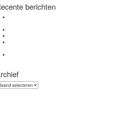
ecente berichten
Meld je aan voor seniorenontbijt negentigjarige
Veensche Boys
Nieuwe inrichting van de bar
Eerste training Veensche Boys 1 van start
Veensche Boys en NSC Nijkerk treffen elkaar in de
beker
Veensche Boys 1 begint aan de voorbereiding op
seizoen 2026/2027
rchief
chief