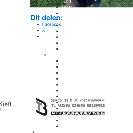
JO11
MO11
JO12
Dit delen:
JO13
Facebook
JO14
X
JO15
MO15
JO17
JO19
Seniorenteams
Veensche Boys 2
Veensche Boys 3
Veensche Boys 4
Veensche Boys 5
Veensche Boys 6
Veensche Boys 7
Veensche Boys 8
Veensche Boys O21
Veensche Boys zaal
Veensche Boys Dames
Veensche Boys 35+
Veensche Boys 2 (zo.)
Programma