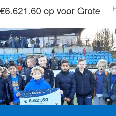
€6.621.60 op voor Grote
H
C
B