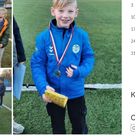
3
1
1
2
3
K
C
C