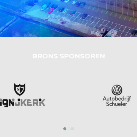
BRONS SPONSOREN
prev
next