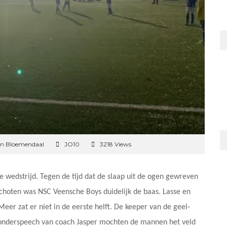
an Bloemendaal
JO10
3218 Views
 wedstrijd. Tegen de tijd dat de slaap uit de ogen gewreven
choten was NSC Veensche Boys duidelijk de baas. Lasse en
eer zat er niet in de eerste helft. De keeper van de geel-
donderspeech van coach Jasper mochten de mannen het veld