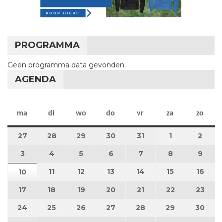
PROGRAMMA
Geen programma data gevonden.
AGENDA
maandag
dinsdag
woensdag
donderdag
vrijdag
zaterdag
zon
ma
di
wo
do
vr
za
zo
27
27 juli 2026
28
28 juli 2026
29
29 juli 2026
30
30 juli 2026
31
31 juli 2026
1
1 augustus 2
2
2 au
3
3 augustus 2026
4
4 augustus 2026
5
5 augustus 2026
6
6 augustus 2026
7
7 augustus 2026
8
8 augustus 
9
9 au
11
11 augustus 2026
12
12 augustus 2026
13
13 augustus 2026
14
14 augustus 2026
15
15 augustus
16
16 a
10
10 augustus 2026
17
17 augustus 2026
18
18 augustus 2026
19
19 augustus 2026
20
20 augustus 2026
21
21 augustus 2026
22
22 augustus
23
23 a
24
24 augustus 2026
25
25 augustus 2026
26
26 augustus 2026
27
27 augustus 2026
28
28 augustus 2026
29
29 augustus
30
30 a