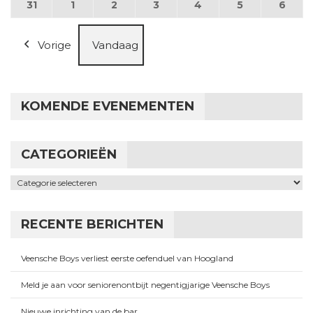
31
31 augustus 2026
1
1 september 2026
2
2 september 2026
3
3 september 2026
4
4 september 2026
5
5 september
6
6 se
Vorige
Vandaag
KOMENDE EVENEMENTEN
CATEGORIEËN
Categorieën
RECENTE BERICHTEN
Veensche Boys verliest eerste oefenduel van Hoogland
Meld je aan voor seniorenontbijt negentigjarige Veensche Boys
Nieuwe inrichting van de bar