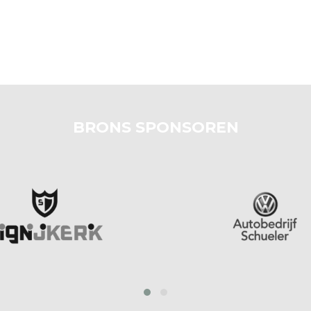
BRONS SPONSOREN
prev
next