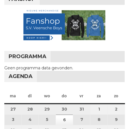
PROGRAMMA
Geen programma data gevonden.
AGENDA
maandag
dinsdag
woensdag
donderdag
vrijdag
zaterdag
zon
ma
di
wo
do
vr
za
zo
27
27 juli 2026
28
28 juli 2026
29
29 juli 2026
30
30 juli 2026
31
31 juli 2026
1
1 augustus 2
2
2 au
3
3 augustus 2026
4
4 augustus 2026
5
5 augustus 2026
7
7 augustus 2026
8
8 augustus 
9
9 au
6
6 augustus 2026