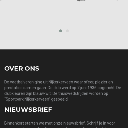
prev
next
OVER ONS
De voetbalvereniging uit Nijkerkerveen waar sfeer, plezier en
prestaties samen gaan. De club werd op 7 juni 1936 opgericht. De
clubkleuren zijn blauw-wit. De thuiswedstrijden worden op
“Sportpark Nijkerkerveen” gespeeld.
NIEUWSBRIEF
Binnenkort starten we met onze nieuwsbrief. Schrijf je in voor