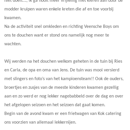
niet doen…., ik ga nooit meer vrijwillig met kleren aan door de
modder kruipen waren enkele kreten die af en toe voorbij
kwamen.
Na de activiteit snel omkleden en richting Veensche Boys om
ons te douchen want er stond ons namelijk nog meer te
wachten.
Wij werden na het douchen welkom geheten in de tuin bij Ries
en Carla, de opa en oma van Jens. De tuin was mooi versierd
met slingers en foto’s van het kampioensteam!! Ook de ouders,
broertjes en zusjes van de meeste kinderen kwamen gezellig
aan en zo werd er nog lekker nagebabbeld over de dag en over
het afgelopen seizoen en het seizoen dat gaat komen.
Begin van de avond kwam er een frietwagen van Kok catering
ons voorzien van allemaal lekkernijen.