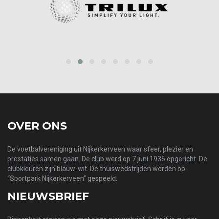
prev
next
OVER ONS
De voetbalvereniging uit Nijkerkerveen waar sfeer, plezier en
prestaties samen gaan. De club werd op 7 juni 1936 opgericht. De
clubkleuren zijn blauw-wit. De thuiswedstrijden worden op
“Sportpark Nijkerkerveen” gespeeld.
NIEUWSBRIEF