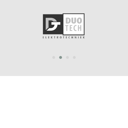
prev
next