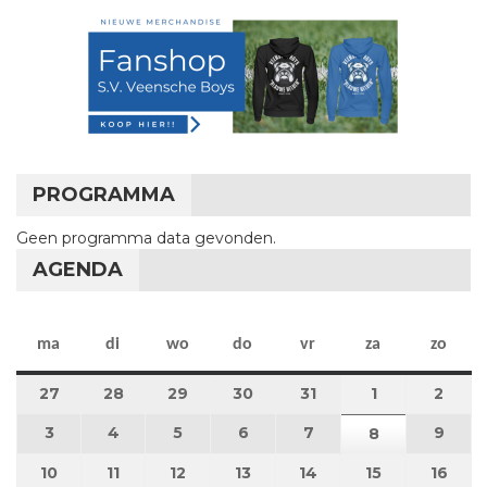
PROGRAMMA
Geen programma data gevonden.
AGENDA
maandag
dinsdag
woensdag
donderdag
vrijdag
zaterdag
zon
ma
di
wo
do
vr
za
zo
27
27 juli 2026
28
28 juli 2026
29
29 juli 2026
30
30 juli 2026
31
31 juli 2026
1
1 augustus 2
2
2 au
3
3 augustus 2026
4
4 augustus 2026
5
5 augustus 2026
6
6 augustus 2026
7
7 augustus 2026
9
9 au
8
8 augustus 
10
10 augustus 2026
11
11 augustus 2026
12
12 augustus 2026
13
13 augustus 2026
14
14 augustus 2026
15
15 augustus
16
16 a