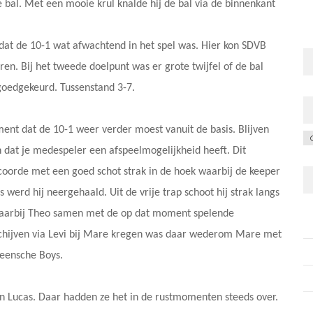
 bal. Met een mooie krul knalde hij de bal via de binnenkant
 dat de 10-1 wat afwachtend in het spel was. Hier kon SDVB
ren. Bij het tweede doelpunt was er grote twijfel of de bal
 goedgekeurd. Tussenstand 3-7.
ent dat de 10-1 weer verder moest vanuit de basis. Blijven
C
n dat je medespeler een afspeelmogelijkheid heeft. Dit
coorde met een goed schot strak in de hoek waarbij de keeper
 werd hij neergehaald. Uit de vrije trap schoot hij strak langs
waarbij Theo samen met de op dat moment spelende
schijven via Levi bij Mare kregen was daar wederom Mare met
Veensche Boys.
 Lucas. Daar hadden ze het in de rustmomenten steeds over.