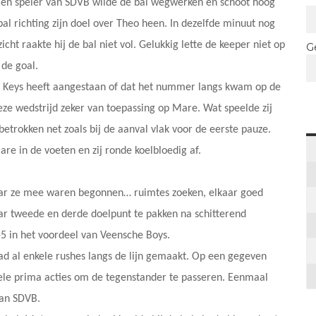
 Een speler van SDVB wilde de bal wegwerken en schoot hoog
al richting zijn doel over Theo heen. In dezelfde minuut nog
cht raakte hij de bal niet vol. Gelukkig lette de keeper niet op
G
 de goal.
cia Keys heeft aangestaan of dat het nummer langs kwam op de
 deze wedstrijd zeker van toepassing op Mare. Wat speelde zij
 betrokken net zoals bij de aanval vlak voor de eerste pauze.
re in de voeten en zij ronde koelbloedig af.
ar ze mee waren begonnen… ruimtes zoeken, elkaar goed
r tweede en derde doelpunt te pakken na schitterend
-5 in het voordeel van Veensche Boys.
 al enkele rushes langs de lijn gemaakt. Op een gegeven
le prima acties om de tegenstander te passeren. Eenmaal
van SDVB.