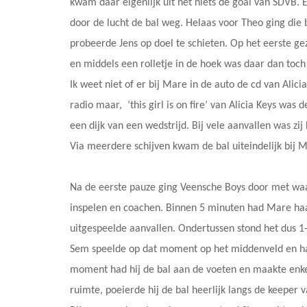
kwam daar eigenlijk uit het niets de goal van SDVB.
door de lucht de bal weg. Helaas voor Theo ging die b
probeerde Jens op doel te schieten. Op het eerste gezi
en middels een rolletje in de hoek was daar dan toch
Ik weet niet of er bij Mare in de auto de cd van Ali
radio maar, ‘this girl is on fire’ van Alicia Keys was
een dijk van een wedstrijd. Bij vele aanvallen was zij
Via meerdere schijven kwam de bal uiteindelijk bij Ma
Na de eerste pauze ging Veensche Boys door met wa
inspelen en coachen. Binnen 5 minuten had Mare haa
uitgespeelde aanvallen. Ondertussen stond het dus 1
Sem speelde op dat moment op het middenveld en had
moment had hij de bal aan de voeten en maakte enke
ruimte, poeierde hij de bal heerlijk langs de keeper 