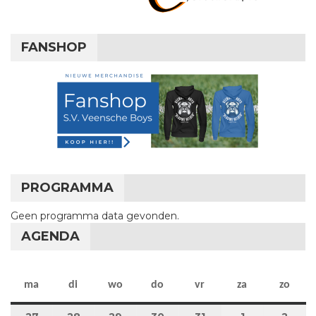
FANSHOP
PROGRAMMA
Geen programma data gevonden.
AGENDA
maandag
dinsdag
woensdag
donderdag
vrijdag
zaterdag
zon
ma
di
wo
do
vr
za
zo