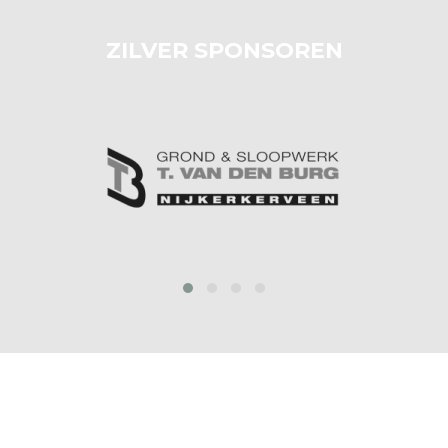
ZILVER SPONSOREN
prev
next