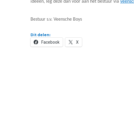
ideeën, leg deze dan voor aan het bestuur via
veens
Bestuur s.v. Veensche Boys
Dit delen:
Facebook
X