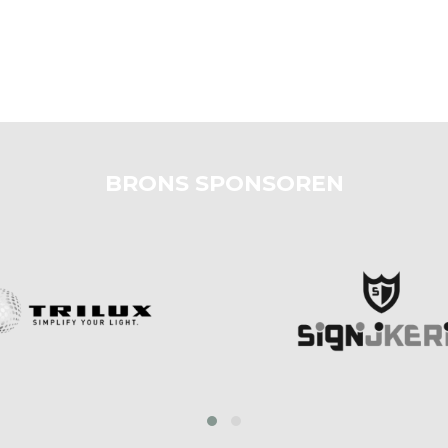
BRONS SPONSOREN
prev
next