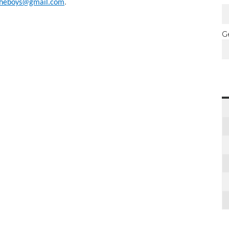
cheboys@gmail.com
.
G