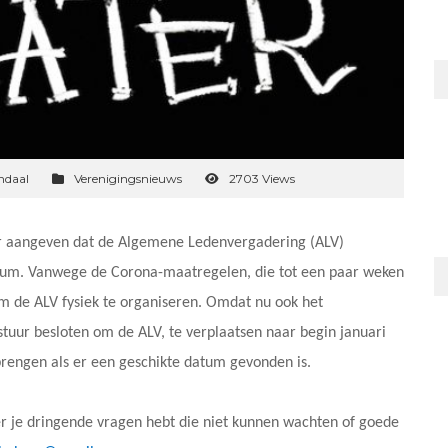
ndaal
Verenigingsnieuws
2703 Views
uur aangeven dat de Algemene Ledenvergadering (ALV)
atum. Vanwege de Corona-maatregelen, die tot een paar weken
om de ALV fysiek te organiseren. Omdat nu ook het
estuur besloten om de ALV, te verplaatsen naar begin januari
 brengen als er een geschikte datum gevonden is.
er je dringende vragen hebt die niet kunnen wachten of goede