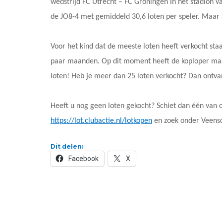
wedstrijd FC Utrecht – FC Groningen in het stadion 
de JO8-4 met gemiddeld 30,6 loten per speler. Maar a
Voor het kind dat de meeste loten heeft verkocht st
paar maanden. Op dit moment heeft de koploper maar
loten! Heb je meer dan 25 loten verkocht? Dan ontvan
Heeft u nog geen loten gekocht? Schiet dan één van 
https://lot.clubactie.nl/lotkopen
en zoek onder Veensc
Dit delen:
Facebook
X