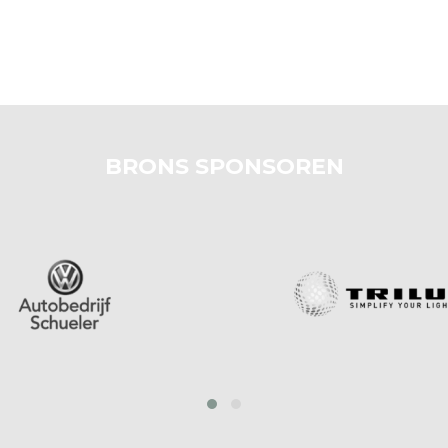
BRONS SPONSOREN
prev
next