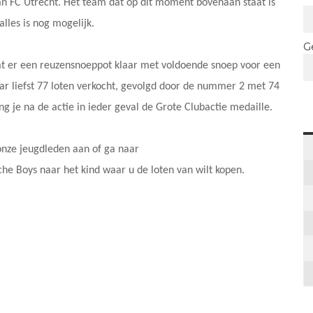
van FC Utrecht. Het team dat op dit moment bovenaan staat is
lles is nog mogelijk.
G
aat er een reuzensnoeppot klaar met voldoende snoep voor een
 liefst 77 loten verkocht, gevolgd door de nummer 2 met 74
g je na de actie in ieder geval de Grote Clubactie medaille.
onze jeugdleden aan of ga naar
he Boys naar het kind waar u de loten van wilt kopen.