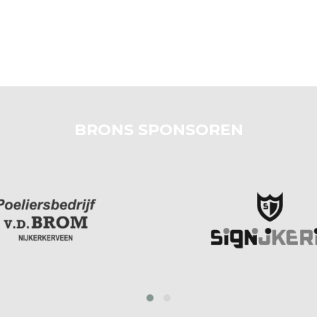
BRONS SPONSOREN
prev
next