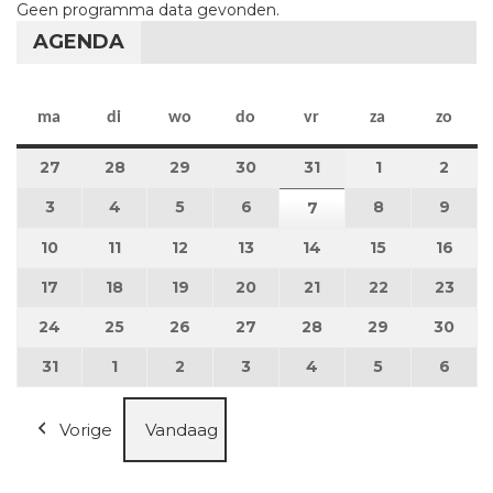
Geen programma data gevonden.
AGENDA
maandag
dinsdag
woensdag
donderdag
vrijdag
zaterdag
zon
ma
di
wo
do
vr
za
zo
27
27 juli 2026
28
28 juli 2026
29
29 juli 2026
30
30 juli 2026
31
31 juli 2026
1
1 augustus 2
2
2 au
3
3 augustus 2026
4
4 augustus 2026
5
5 augustus 2026
6
6 augustus 2026
8
8 augustus 
9
9 au
7
7 augustus 2026
10
10 augustus 2026
11
11 augustus 2026
12
12 augustus 2026
13
13 augustus 2026
14
14 augustus 2026
15
15 augustus
16
16 a
17
17 augustus 2026
18
18 augustus 2026
19
19 augustus 2026
20
20 augustus 2026
21
21 augustus 2026
22
22 augustus
23
23 a
24
24 augustus 2026
25
25 augustus 2026
26
26 augustus 2026
27
27 augustus 2026
28
28 augustus 2026
29
29 augustus
30
30 a
31
31 augustus 2026
1
1 september 2026
2
2 september 2026
3
3 september 2026
4
4 september 2026
5
5 september
6
6 se
Vorige
Vandaag