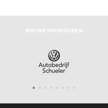
BRONS SPONSOREN
prev
next