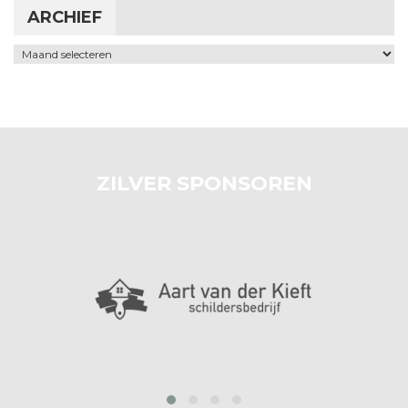
ARCHIEF
Archief
ZILVER SPONSOREN
prev
next