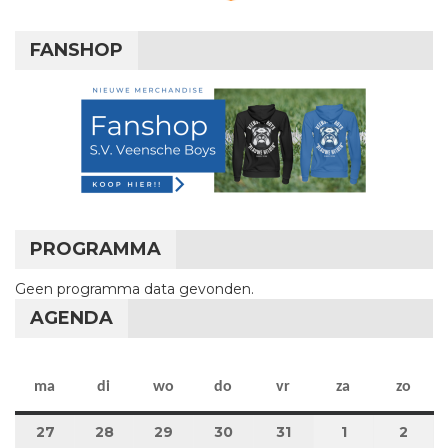
FANSHOP
PROGRAMMA
Geen programma data gevonden.
AGENDA
maandag
dinsdag
woensdag
donderdag
vrijdag
zaterdag
zon
ma
di
wo
do
vr
za
zo
27
27 juli 2026
28
28 juli 2026
29
29 juli 2026
30
30 juli 2026
31
31 juli 2026
1
1 augustus 2
2
2 au