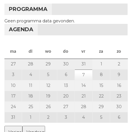
PROGRAMMA
Geen programma data gevonden.
AGENDA
maandag
dinsdag
woensdag
donderdag
vrijdag
zaterdag
zon
ma
di
wo
do
vr
za
zo
27 juli 2026
28 juli 2026
29 juli 2026
30 juli 2026
31 juli 2026
1 augustus 20
2 aug
27
28
29
30
31
1
2
3 augustus 2026
4 augustus 2026
5 augustus 2026
6 augustus 2026
8 augustus 2
9 aug
3
4
5
6
7 augustus 2026
8
9
7
10 augustus 2026
11 augustus 2026
12 augustus 2026
13 augustus 2026
14 augustus 2026
15 augustus 2
16 au
10
11
12
13
14
15
16
17 augustus 2026
18 augustus 2026
19 augustus 2026
20 augustus 2026
21 augustus 2026
22 augustus 
23 a
17
18
19
20
21
22
23
24 augustus 2026
25 augustus 2026
26 augustus 2026
27 augustus 2026
28 augustus 2026
29 augustus 
30 a
24
25
26
27
28
29
30
31 augustus 2026
1 september 2026
2 september 2026
3 september 2026
4 september 2026
5 september 
6 sep
31
1
2
3
4
5
6