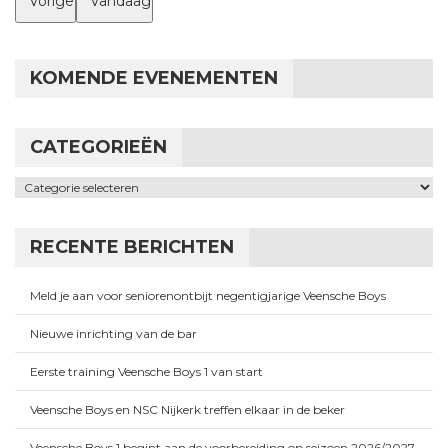
Vorige
Vandaag
KOMENDE EVENEMENTEN
CATEGORIEËN
Categorieën
RECENTE BERICHTEN
Meld je aan voor seniorenontbijt negentigjarige Veensche Boys
Nieuwe inrichting van de bar
Eerste training Veensche Boys 1 van start
Veensche Boys en NSC Nijkerk treffen elkaar in de beker
Veensche Boys 1 begint aan de voorbereiding op seizoen 2026/2027