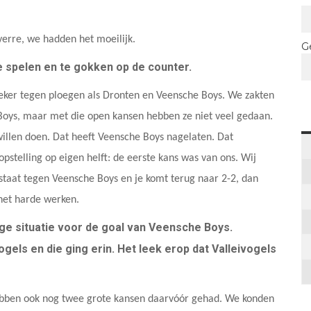
overre, we hadden het moeilijk.
G
e spelen en te gokken op de counter.
 zeker tegen ploegen als Dronten en Veensche Boys. We zakten
Boys, maar met die open kansen hebben ze niet veel gedaan.
illen doen. Dat heeft Veensche Boys nagelaten. Dat
stelling op eigen helft: de eerste kans was van ons. Wij
staat tegen Veensche Boys en je komt terug naar 2-2, dan
het harde werken.
ige situatie voor de goal van Veensche Boys.
gels en die ging erin. Het leek erop dat Valleivogels
.
hebben ook nog twee grote kansen daarvóór gehad. We konden