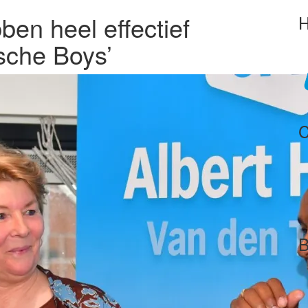
en heel effectief
H
sche Boys’
C
B