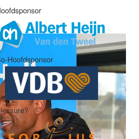
oofdsponsor
o-Hoofdsponsor
lessure?