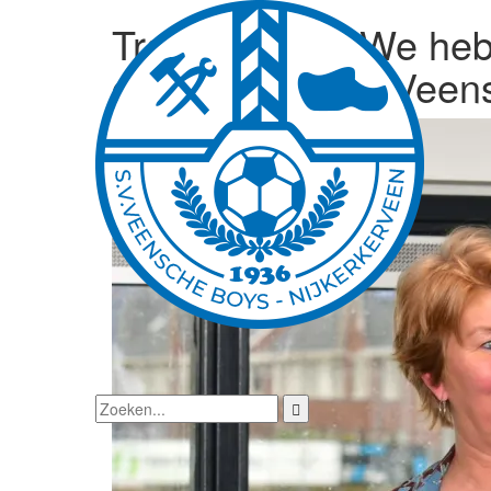
Trainer AVW: ‘We hebb
gespeeld tegen Veen