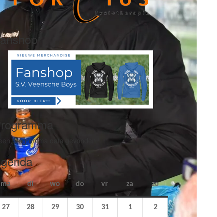
anshop
rogramma
een programma data gevonden.
genda
ma
maandag
di
dinsdag
wo
woensdag
do
donderdag
vr
vrijdag
za
zaterdag
zo
zondag
27
27
28
28
29
29
30
30
31
31
1
1
2
2