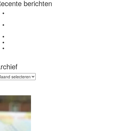
ecente berichten
Veensche Boys verliest eerste oefenduel van
Hoogland
Meld je aan voor seniorenontbijt negentigjarige
Veensche Boys
Nieuwe inrichting van de bar
Eerste training Veensche Boys 1 van start
Veensche Boys en NSC Nijkerk treffen elkaar in de
beker
rchief
chief