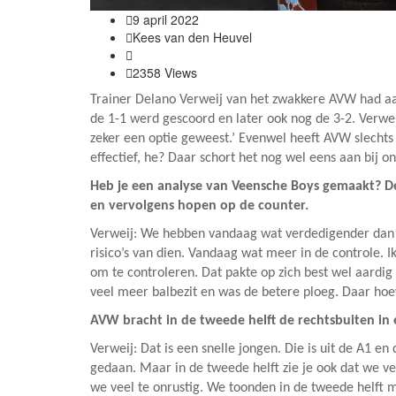
9 april 2022
Kees van den Heuvel
Het Eerste
2358 Views
Trainer Delano Verweij van het zwakkere AVW had aa
de 1-1 werd gescoord en later ook nog de 3-2. Verwei
zeker een optie geweest.’ Evenwel heeft AVW slecht
effectief, he? Daar schort het nog wel eens aan bij ons
Heb je een analyse van Veensche Boys gemaakt? De 
en vervolgens hopen op de counter.
Verweij: We hebben vandaag wat verdedigender dan 
risico’s van dien. Vandaag wat meer in de controle. 
om te controleren. Dat pakte op zich best wel aardig u
veel meer balbezit en was de betere ploeg. Daar hoe
AVW bracht in de tweede helft de rechtsbuiten in 
Verweij: Dat is een snelle jongen. Die is uit de A1 
gedaan. Maar in de tweede helft zie je ook dat we ve
we veel te onrustig. We toonden in de tweede helft 