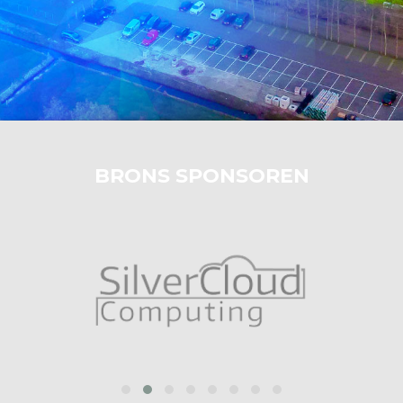
BRONS SPONSOREN
prev
next