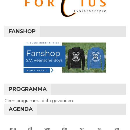
FANSHOP
PROGRAMMA
Geen programma data gevonden.
AGENDA
maandag
dinsdag
woensdag
donderdag
vrijdag
zaterdag
zon
ma
di
wo
do
vr
za
zo