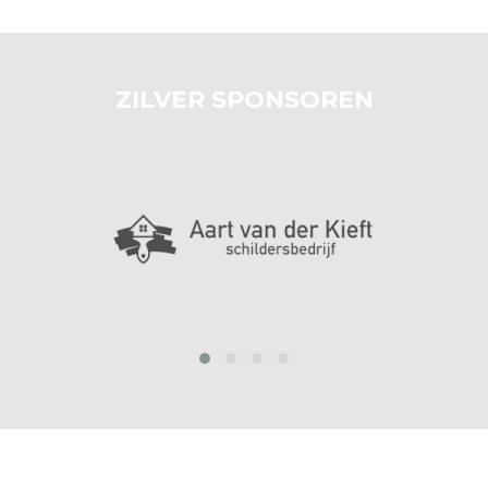
ZILVER SPONSOREN
prev
next