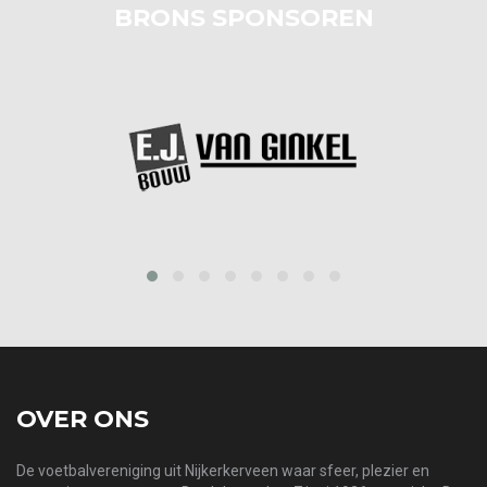
BRONS SPONSOREN
prev
next
OVER ONS
De voetbalvereniging uit Nijkerkerveen waar sfeer, plezier en