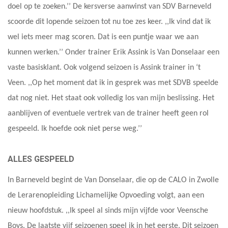
doel op te zoeken.’’ De kersverse aanwinst van SDV Barneveld
scoorde dit lopende seizoen tot nu toe zes keer. ,,Ik vind dat ik
wel iets meer mag scoren. Dat is een puntje waar we aan
kunnen werken.’’ Onder trainer Erik Assink is Van Donselaar een
vaste basisklant. Ook volgend seizoen is Assink trainer in ‘t
Veen. ,,Op het moment dat ik in gesprek was met SDVB speelde
dat nog niet. Het staat ook volledig los van mijn beslissing. Het
aanblijven of eventuele vertrek van de trainer heeft geen rol
gespeeld. Ik hoefde ook niet perse weg.’’
ALLES GESPEELD
In Barneveld begint de Van Donselaar, die op de CALO in Zwolle
de Lerarenopleiding Lichamelijke Opvoeding volgt, aan een
nieuw hoofdstuk. ,,Ik speel al sinds mijn vijfde voor Veensche
Boys. De laatste vijf seizoenen speel ik in het eerste. Dit seizoen