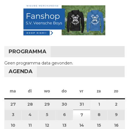
PROGRAMMA
Geen programma data gevonden.
AGENDA
maandag
dinsdag
woensdag
donderdag
vrijdag
zaterdag
zon
ma
di
wo
do
vr
za
zo
27
27 juli 2026
28
28 juli 2026
29
29 juli 2026
30
30 juli 2026
31
31 juli 2026
1
1 augustus 2
2
2 au
3
3 augustus 2026
4
4 augustus 2026
5
5 augustus 2026
6
6 augustus 2026
8
8 augustus 
9
9 au
7
7 augustus 2026
10
10 augustus 2026
11
11 augustus 2026
12
12 augustus 2026
13
13 augustus 2026
14
14 augustus 2026
15
15 augustus
16
16 a