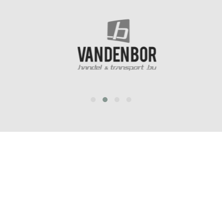
prev
next