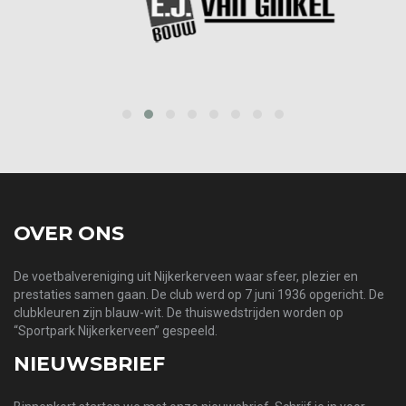
prev
next
OVER ONS
De voetbalvereniging uit Nijkerkerveen waar sfeer, plezier en
prestaties samen gaan. De club werd op 7 juni 1936 opgericht. De
clubkleuren zijn blauw-wit. De thuiswedstrijden worden op
“Sportpark Nijkerkerveen” gespeeld.
NIEUWSBRIEF