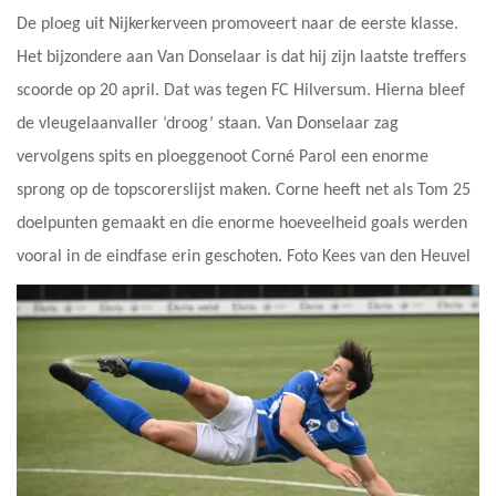
De ploeg uit Nijkerkerveen promoveert naar de eerste klasse.
Het bijzondere aan Van Donselaar is dat hij zijn laatste treffers
scoorde op 20 april. Dat was tegen FC Hilversum. Hierna bleef
de vleugelaanvaller ‘droog’ staan. Van Donselaar zag
vervolgens spits en ploeggenoot Corné Parol een enorme
sprong op de topscorerslijst maken. Corne heeft net als Tom 25
doelpunten gemaakt en die enorme hoeveelheid goals werden
vooral in de eindfase erin geschoten. Foto Kees van den Heuvel