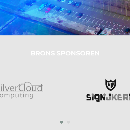
BRONS SPONSOREN
prev
next