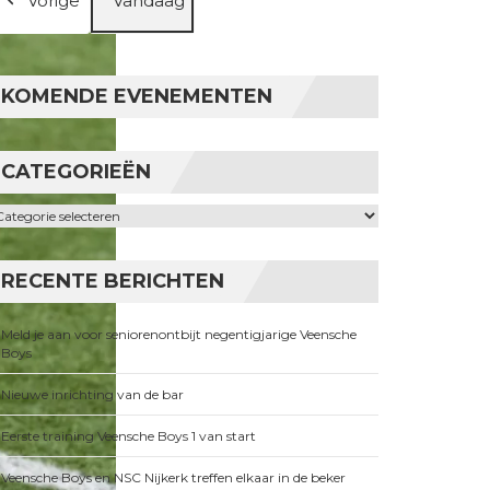
Vorige
Vandaag
KOMENDE EVENEMENTEN
CATEGORIEËN
ategorieën
RECENTE BERICHTEN
Meld je aan voor seniorenontbijt negentigjarige Veensche
Boys
Nieuwe inrichting van de bar
Eerste training Veensche Boys 1 van start
Veensche Boys en NSC Nijkerk treffen elkaar in de beker