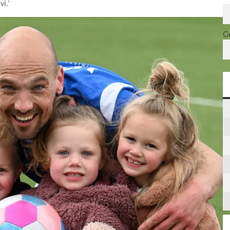
evi.’
G