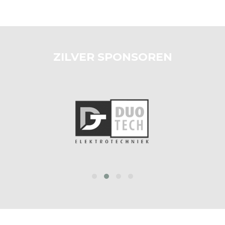
ZILVER SPONSOREN
prev
next