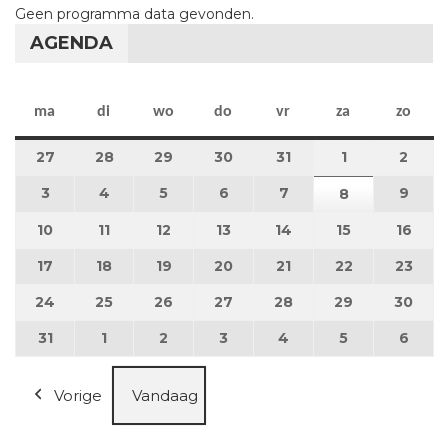
Geen programma data gevonden.
AGENDA
maandag
dinsdag
woensdag
donderdag
vrijdag
zaterdag
zon
ma
di
wo
do
vr
za
zo
27
27 juli 2026
28
28 juli 2026
29
29 juli 2026
30
30 juli 2026
31
31 juli 2026
1
1 augustus 2
2
2 au
3
3 augustus 2026
4
4 augustus 2026
5
5 augustus 2026
6
6 augustus 2026
7
7 augustus 2026
9
9 au
8
8 augustus 
10
10 augustus 2026
11
11 augustus 2026
12
12 augustus 2026
13
13 augustus 2026
14
14 augustus 2026
15
15 augustus
16
16 a
17
17 augustus 2026
18
18 augustus 2026
19
19 augustus 2026
20
20 augustus 2026
21
21 augustus 2026
22
22 augustus
23
23 a
24
24 augustus 2026
25
25 augustus 2026
26
26 augustus 2026
27
27 augustus 2026
28
28 augustus 2026
29
29 augustus
30
30 a
31
31 augustus 2026
1
1 september 2026
2
2 september 2026
3
3 september 2026
4
4 september 2026
5
5 september
6
6 se
Vorige
Vandaag