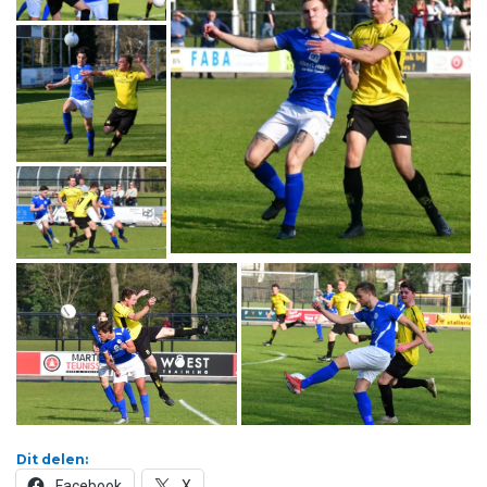
Dit delen:
Facebook
X