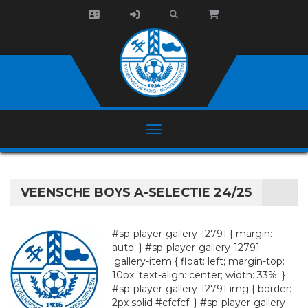
VEENSCHE BOYS A-SELECTIE 24/25
#sp-player-gallery-12791 { margin:
auto; } #sp-player-gallery-12791
.gallery-item { float: left; margin-top:
10px; text-align: center; width: 33%; }
#sp-player-gallery-12791 img { border:
2px solid #cfcfcf; } #sp-player-gallery-