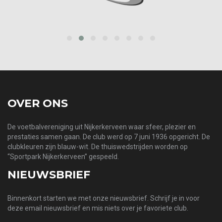
prev
next
OVER ONS
De voetbalvereniging uit Nijkerkerveen waar sfeer, plezier en
prestaties samen gaan. De club werd op 7 juni 1936 opgericht. De
clubkleuren zijn blauw-wit. De thuiswedstrijden worden op
“Sportpark Nijkerkerveen” gespeeld.
NIEUWSBRIEF
Binnenkort starten we met onze nieuwsbrief. Schrijf je in voor
deze email nieuwsbrief en mis niets over je favoriete club.