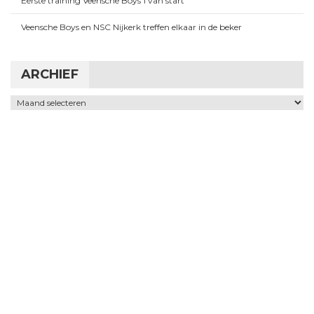
Eerste training Veensche Boys 1 van start
Veensche Boys en NSC Nijkerk treffen elkaar in de beker
ARCHIEF
Archief