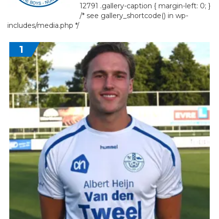
12791 .gallery-caption { margin-left: 0; }
/* see gallery_shortcode() in wp-
includes/media.php */
1