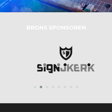
BRONS SPONSOREN
‹
›