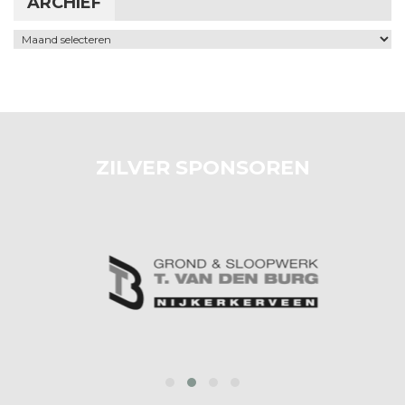
ARCHIEF
Archief
ZILVER SPONSOREN
‹
›