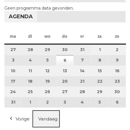
Geen programma data gevonden.
AGENDA
maandag
dinsdag
woensdag
donderdag
vrijdag
zaterdag
zon
ma
di
wo
do
vr
za
zo
27
27 juli 2026
28
28 juli 2026
29
29 juli 2026
30
30 juli 2026
31
31 juli 2026
1
1 augustus 2
2
2 au
3
3 augustus 2026
4
4 augustus 2026
5
5 augustus 2026
7
7 augustus 2026
8
8 augustus 
9
9 au
6
6 augustus 2026
10
10 augustus 2026
11
11 augustus 2026
12
12 augustus 2026
13
13 augustus 2026
14
14 augustus 2026
15
15 augustus
16
16 a
17
17 augustus 2026
18
18 augustus 2026
19
19 augustus 2026
20
20 augustus 2026
21
21 augustus 2026
22
22 augustus
23
23 a
24
24 augustus 2026
25
25 augustus 2026
26
26 augustus 2026
27
27 augustus 2026
28
28 augustus 2026
29
29 augustus
30
30 a
31
31 augustus 2026
1
1 september 2026
2
2 september 2026
3
3 september 2026
4
4 september 2026
5
5 september
6
6 se
Vorige
Vandaag