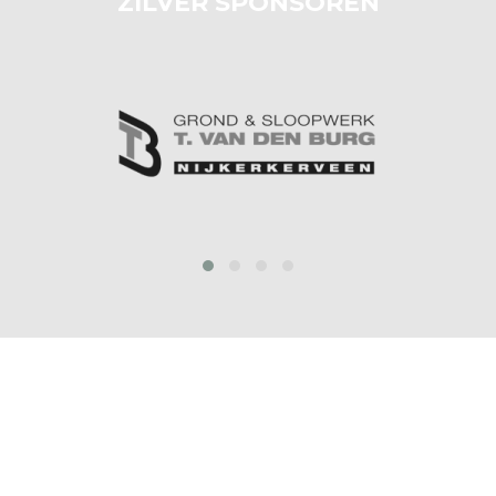
ZILVER SPONSOREN
‹
›