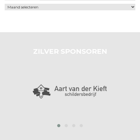
Archief
ZILVER SPONSOREN
prev
next