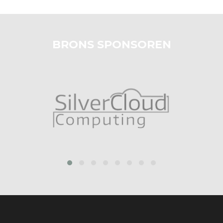
BRONS SPONSOREN
prev
next