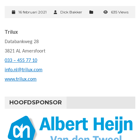
16 februari 2021
Dick Bakker
635 Views
Trilux
Databankweg 28
3821 AL Amersfoort
033 – 455 77 10
info.nl@trilux.com
www.trilux.com
HOOFDSPONSOR