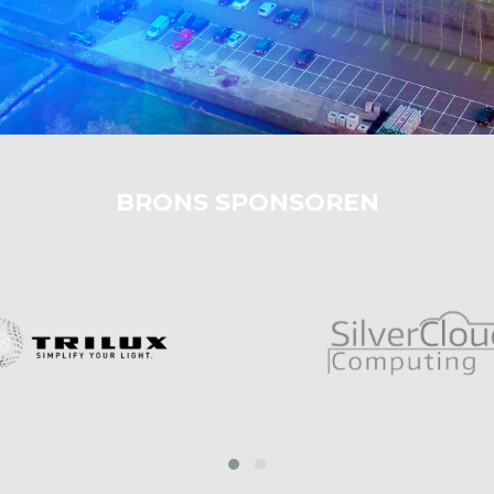
BRONS SPONSOREN
prev
next