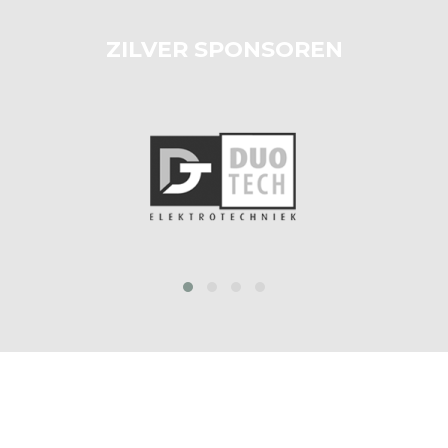
ZILVER SPONSOREN
prev
next