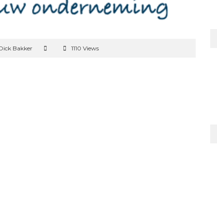
Dick Bakker
1110 Views