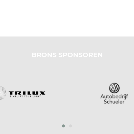
BRONS SPONSOREN
prev
next